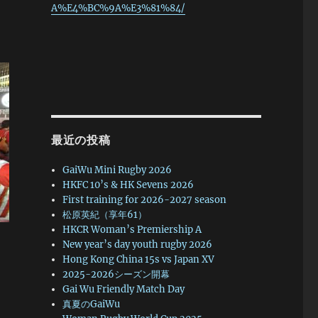
A%E4%BC%9A%E3%81%84/
最近の投稿
GaiWu Mini Rugby 2026
HKFC 10’s & HK Sevens 2026
First training for 2026-2027 season
松原英紀（享年61）
HKCR Woman’s Premiership A
New year’s day youth rugby 2026
Hong Kong China 15s vs Japan XV
2025-2026シーズン開幕
Gai Wu Friendly Match Day
真夏のGaiWu