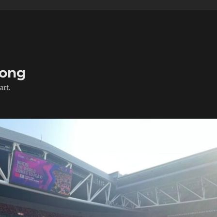
Kong
art.