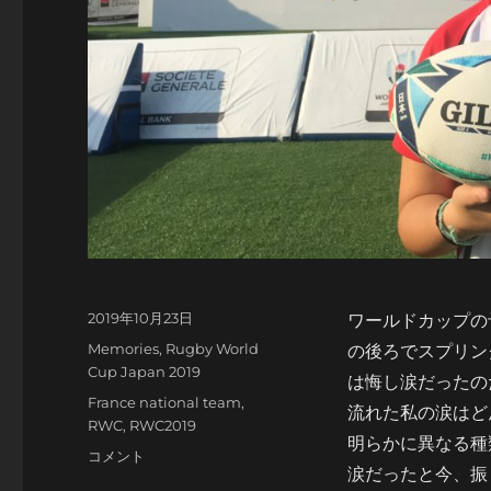
投
2019年10月23日
ワールドカップの
稿
カ
Memories
,
Rugby World
の後ろでスプリン
日:
テ
Cup Japan 2019
は悔し涙だったの
ゴ
タ
France national team
,
流れた私の涙はど
リ
グ
RWC
,
RWC2019
ー
明らかに異なる種
涙
コメント
涙だったと今、振
の