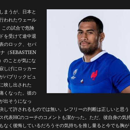
しまうが、日本と
行われたウェール
戦、この試合で危険
ドを受けて途中退
表のロック、セバ
（SEBASTIEN
NA）のことが気にな
寂しげにロッカー
がパブリックビュ
に映し出された
痛くなった。彼の
が出そうになっ
決して許されるものでは無い。レフリーの判断は正しいと思う
ス代表HCのコーチのコメントも潔かった。ただ、彼自身の気
もなく後悔しているだろうその気持ちを推し量ると今でも胸が