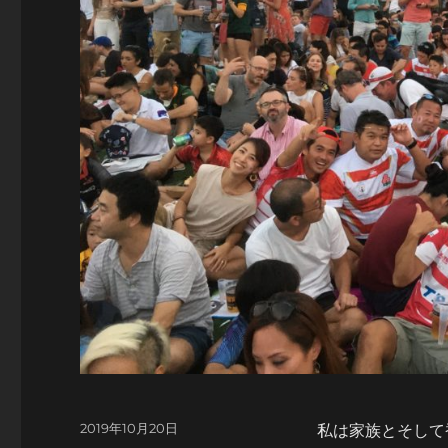
投
2019年10月20日
私は家族とそして