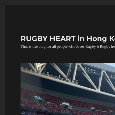
RUGBY HEART in Hong 
This is the blog for all people who loves Rugby & Rugby he