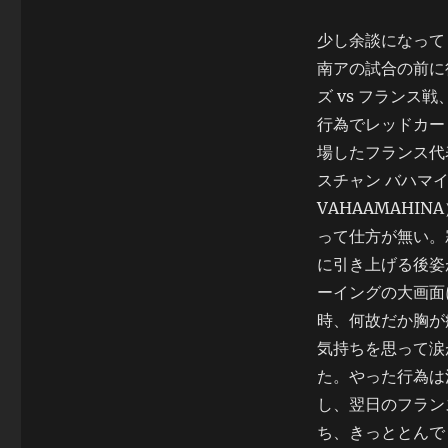
種
類
少し余談になって
に
南アの試合の前に
ズ vs フランス
行為でレッドカー
場したフランス代
スチャン バハマイナ
VAHAAMAHI
って仕方が無い。
に引き上げる後姿
ーイングの大画面
時、何故だか胸が
気持ちを思って涙
た。やった行為は
し、翌日のフラン
ち、きっととんで