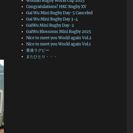
Woman Rugby World Cup 2025
Congratulations! HKC Rugby XV
Gai Wu Mini Rugby Day-5 Canceled
Gai Wu Mini Rugby Day 3-4
GaiWu Mini Rugby Day-2
GaiWu Blossoms Mini Rugby 2025
Nice to meet you World again Vol.2
Nice to meet you World again Vol.1
香港ラグビー
またひとり・・・