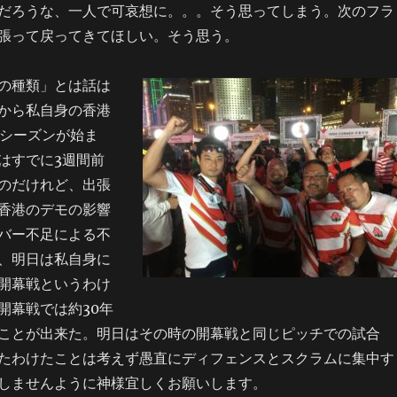
だろうな、一人で可哀想に。。。そう思ってしまう。次のフラ
張って戻ってきてほしい。そう思う。
の種類」とは話は
から私自身の香港
02シーズンが始ま
はすでに3週間前
のだけれど、出張
香港のデモの影響
バー不足による不
、明日は私自身に
開幕戦というわけ
開幕戦では約30年
ことが出来た。明日はその時の開幕戦と同じピッチでの試合
たわけたことは考えず愚直にディフェンスとスクラムに集中す
しませんように神様宜しくお願いします。