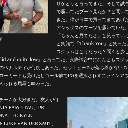
りがとうと言ってきた。そして試
で履いてたブーツ見たか？と聞い
きた。僕が日本で買ってきてあげ
アシックスのブーツを履いていた
「ちゃんと見てたさ」と笑ってい
y
と笑顔で「Thank You」と笑った
スクラムはどうだった？聞くと少
id and quite low」と言ってた。実際試合中になんどもスク
のペナルティが何度もあった。セットピーズが落ち着かないの
ローカードも受けたしゴール前でPGを選択されずにラインア
められる屈辱も味わった。
チームが大好きだ。友人が何
IA FAMEITAU、PR
ONA、LO KYLE
8 LUKE VAN DER SMIT、