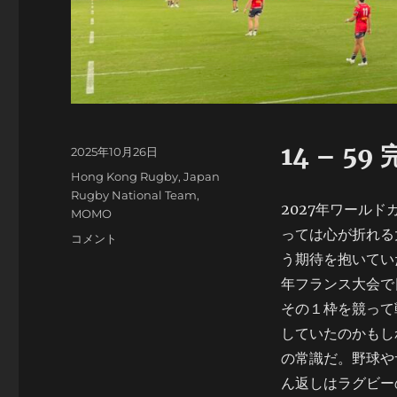
14 – 5
投
2025年10月26日
稿
カ
Hong Kong Rugby
,
Japan
日:
テ
Rugby National Team
,
2027年ワール
ゴ
MOMO
リ
っては心が折れる
Hong
コメント
ー
Kong
う期待を抱いてい
China
年フランス大会で
15s
その１枠を競って
vs
Japan
していたのかもし
XV
の常識だ。野球や
に
ん返しはラグビー