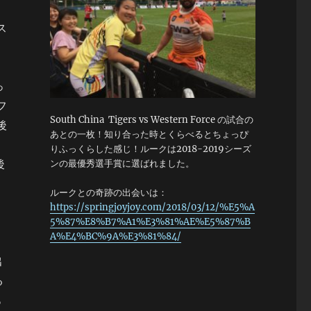
ス
っ
フ
South China Tigers vs Western Force の試合の
後
あとの一枚！知り合った時とくらべるとちょっぴ
りふっくらした感じ！ルークは2018-2019シーズ
後
ンの最優秀選手賞に選ばれました。
ルークとの奇跡の出会いは：
https://springjoyjoy.com/2018/03/12/%E5%A
5%87%E8%B7%A1%E3%81%AE%E5%87%B
A%E4%BC%9A%E3%81%84/
出
る
あ