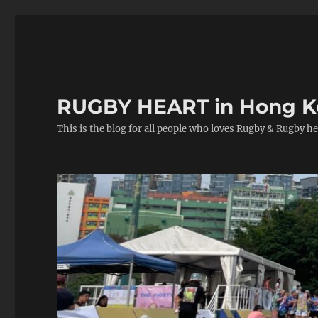
RUGBY HEART in Hong 
This is the blog for all people who loves Rugby & Rugby he