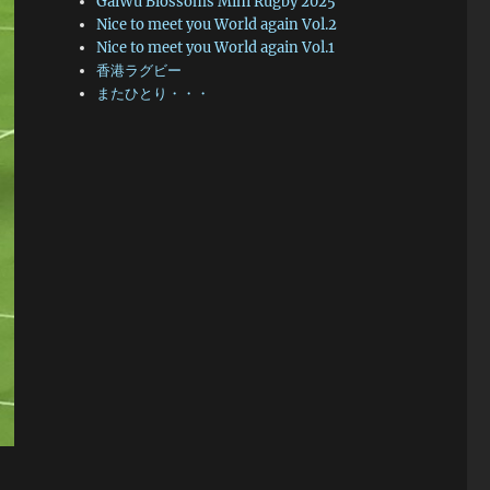
GaiWu Blossoms Mini Rugby 2025
Nice to meet you World again Vol.2
Nice to meet you World again Vol.1
香港ラグビー
またひとり・・・