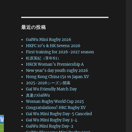
最近の投稿
GaiWu Mini Rugby 2026
HKFC 10’s & HK Sevens 2026
First training for 2026-2027 season
松原英紀（享年61）
HKCR Woman’s Premiership A
New year’s day youth rugby 2026
Hong Kong China 15s vs Japan XV
2025-2026シーズン開幕
Gai Wu Friendly Match Day
真夏のGaiWu
Woman Rugby World Cup 2025
Congratulations! HKC Rugby XV
Gai Wu Mini Rugby Day-5 Canceled
Gai Wu Mini Rugby Day 3-4
GaiWu Mini Rugby Day-2