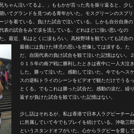
兄ちゃん泣いてるよ。」ももかが言った先を振り返ると、少し
開いてグランドを見つめる青年がいた。モスグリーンのスプリ
ージを着ている。負けた試合で泣いている。しかも自分自身の
代表の試合をみて涙を流している。どれほどに強い思いなの
た。最近、私はとくに涙もろい。高校野球を観ていても試合の
最後には負けた球児の思いを想像しては涙する。
た
だ、自国代表の負け試合を観て泣いた記憶はない。
０１５年の南ア戦に勝利したときは夜中に一人大泣
した。勝って泣いた。感動して泣いた。今でもヘス
スの逆転トライのシーンをビデオで観ただけでうる
とくる。でもこれは勝った試合だ。感動の涙だ。繰
返すが負けた試合を観て泣いた記憶はない。
少し話はそれるが、私は香港で日本人ラグビーチー
に所属していて今でもプレイを続けている。沖敬三
というスタンドオフがいた。心からラグビーを愛し