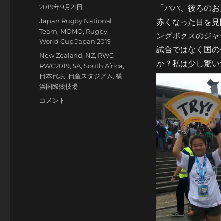
投
2019年9月21日
「パパ、後ろのお
稿
カ
Japan Rugby National
赤くなった目を見
日:
テ
Team
,
MOMO
,
Rugby
ングボクスのジャ
ゴ
World Cup Japan 2019
試合ではなく国の
リ
タ
New Zealand
,
NZ
,
RWC
,
ー
か？私は少し驚い
グ
RWC2019
,
SA
,
South Africa
,
日本代表
,
日産スタジアム
,
横
浜国際競技場
悔
コメント
し
涙
か？
に