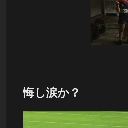
に
悔し涙か？