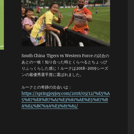
South China Tigers vs Western Force の試合の
あとの一枚！知り合った時とくらべるとちょっぴ
りふっくらした感じ！ルークは2018-2019シーズ
ンの最優秀選手賞に選ばれました。
ルークとの奇跡の出会いは：
https://springjoyjoy.com/2018/03/12/%E5%A
5%87%E8%B7%A1%E3%81%AE%E5%87%B
A%E4%BC%9A%E3%81%84/