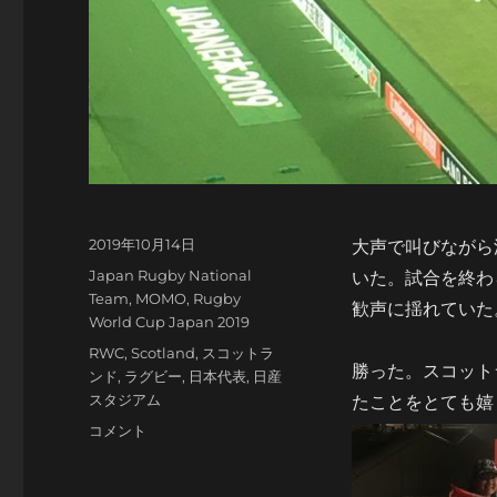
投
2019年10月14日
大声で叫びながら
稿
カ
Japan Rugby National
いた。試合を終わ
日:
テ
Team
,
MOMO
,
Rugby
歓声に揺れていた
ゴ
World Cup Japan 2019
リ
タ
RWC
,
Scotland
,
スコットラ
ー
勝った。スコット
グ
ンド
,
ラグビー
,
日本代表
,
日産
スタジアム
たことをとても嬉
勝
コメント
っ
た！