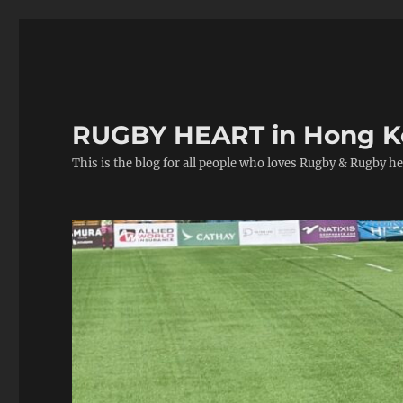
RUGBY HEART in Hong 
This is the blog for all people who loves Rugby & Rugby he