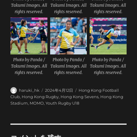
Takumi Images. All
Takumi Images. All
Takumi Images. All
rights reserved.
rights reserved.
rights reserved.
Photo by Panda /
Photo by Panda /
Photo by Panda /
Takumi Images. All
Takumi Images. All
Takumi Images. All
rights reserved.
rights reserved.
rights reserved.
投
投
カ
haruki_hk
2024年4月12日
Hong Kong Football
稿
稿
テ
Club
,
Hong Kong Rugby
,
Hong Kong Sevens
,
Hong Kong
者
日:
ゴ
Stadium
,
MOMO
,
Youth Rugby U18
リ
ー