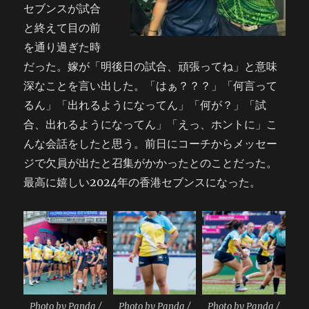
セブンスが試合
と終えて目の前
を通り過ぎた時
だった。嫁が「明後日の試合、頑張ってね」と意味
深なことを言い出した。「はぁ？？？」「何言って
るん」「出れるようになってん」「何が？」「試
合、出れるようになってん」「えっ、ホントに」こ
んな会話をしたと思う。前日にコーチからメッセー
ジで欠員が出たと召集がかかったとのことだった。
最高に嬉しい2024年の香港セブンスになった。
Photo by Panda /
Photo by Panda /
Photo by Panda /