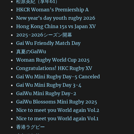
松原英紀（享年61）
HKCR Woman’s Premiership A
New year’s day youth rugby 2026
Hong Kong China 15s vs Japan XV
2025-2026シーズン開幕
Gai Wu Friendly Match Day
真夏のGaiWu
Woman Rugby World Cup 2025
Congratulations! HKC Rugby XV
Gai Wu Mini Rugby Day-5 Canceled
Gai Wu Mini Rugby Day 3-4
GaiWu Mini Rugby Day-2
GaiWu Blossoms Mini Rugby 2025
Nice to meet you World again Vol.2
Nice to meet you World again Vol.1
香港ラグビー