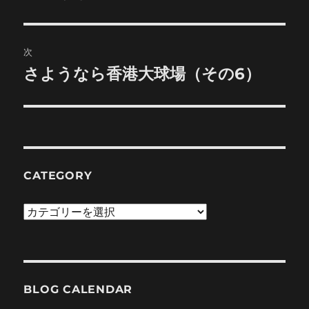
の
ナ
投
ビ
稿:
次
ゲ
さようなら香港大球場（その6）
次
の
ー
投
シ
稿:
ョ
CATEGORY
ン
Category
BLOG CALENDAR