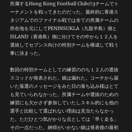
所属するHong Kong Football Clubの3チームでト
ーナメントを戦ってきたのだった。最終的に香港ス
タジアムでのファイナル戦では全ての所属チームの
所在地を元にしてPENINSUKLA（九龍半島）側と
ISLAND（香港島）側に分けてその中から１２人を
選抜してセブンス向けの特別チームを構成して戦う
事に決まった。
数回の特別チームとしての練習ののち１２人の選抜
スコッドが発表された。娘は漏れた。コーチから届
いた落選のメッセージをみた日の落ち込み様はとて
も見ていられなかった。所属チームや選抜のための
練習にも欠かさず参加していたしスキル的にも他の
選手と比較して選ばれない理由は見当たらなかっ
た。ただひとつ気がかりな点としては「早く走る」
その一点だった。納得がいかない娘は発表後の最初