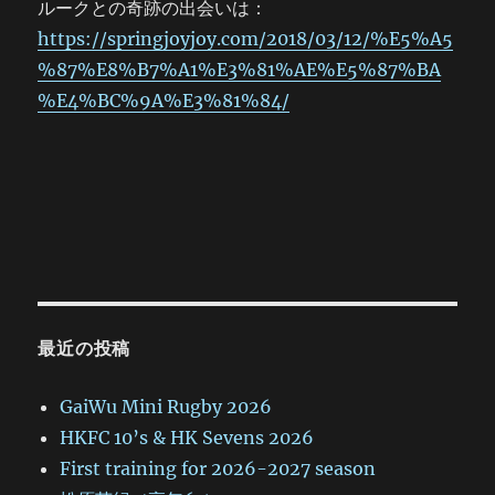
ルークとの奇跡の出会いは：
https://springjoyjoy.com/2018/03/12/%E5%A5
%87%E8%B7%A1%E3%81%AE%E5%87%BA
%E4%BC%9A%E3%81%84/
最近の投稿
GaiWu Mini Rugby 2026
HKFC 10’s & HK Sevens 2026
First training for 2026-2027 season