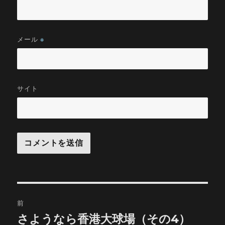
メール
※
サイト
投
前
稿
さようなら香港大球場（その4）
前