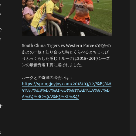
っ
ら
。
で
っ
South China Tigers vs Western Force の試合の
あとの一枚！知り合った時とくらべるとちょっぴ
りふっくらした感じ！ルークは2018-2019シーズ
ンの最優秀選手賞に選ばれました。
ルークとの奇跡の出会いは：
https://springjoyjoy.com/2018/03/12/%E5%A
転
5%87%E8%B7%A1%E3%81%AE%E5%87%B
A%E4%BC%9A%E3%81%84/
す
と
っ