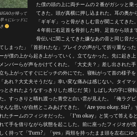
た僕の頭の上に両チームの２番がガシッと乗
てきた。頭が真横に押し込まれた。耳の奥か
IGAOが帰って
早々にレッドに
「ギギギ」っと骨がきしむ音が聞こえてきた
つき
４年前に右足首を骨折した時、足首から頭ま
骨伝いに聞こえてきた嫌なあの音と同じ音だ
てしまった」「首折れたな」ブレイクの声がして折り重なった
ーが僕の上から起き上がっていく。立てなかった。先に起き上
メンバーらが声をかけてくれた。「大丈夫？」差し出された手
立ち上がってすぐにピッチの外にでた。寝転がって首の様子を
「あれ？大丈夫そうだな」幸い変な痛みは感じない。タイマッ
っとされたようなすっきりした感じだ 笑）しばし大の字に寝
た。すっきりと晴れ渡った青空と白い雲が見えた。「俺ラグビ
な思いが自然とこみあげてきた。「Are you okay. Sir?」
たチームのフィジオだった。「I’m okay」と笑って答える
れて手を借りながら状態を起こした。前に座ったフィジオが僕
しく持って「Turn?」「yes」両頬を持ったまま頭を左右にゆ