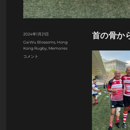
首の骨か
投
2024年1月21日
稿
カ
GaiWu Blossoms
,
Hong
日:
テ
Kong Rugby
,
Memories
ゴ
苦
コメント
リ
い
ー
初
戦
in
2024
に