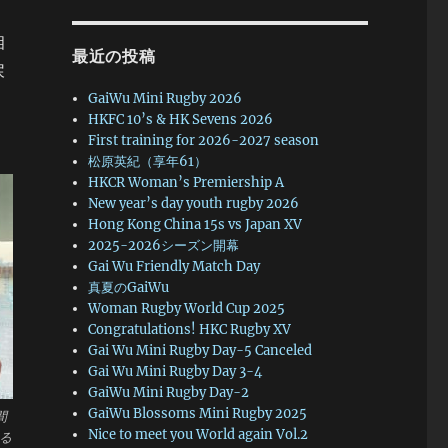
相
最近の投稿
戻
GaiWu Mini Rugby 2026
HKFC 10’s & HK Sevens 2026
First training for 2026-2027 season
松原英紀（享年61）
HKCR Woman’s Premiership A
New year’s day youth rugby 2026
Hong Kong China 15s vs Japan XV
2025-2026シーズン開幕
Gai Wu Friendly Match Day
真夏のGaiWu
Woman Rugby World Cup 2025
Congratulations! HKC Rugby XV
Gai Wu Mini Rugby Day-5 Canceled
Gai Wu Mini Rugby Day 3-4
GaiWu Mini Rugby Day-2
GaiWu Blossoms Mini Rugby 2025
間
Nice to meet you World again Vol.2
る