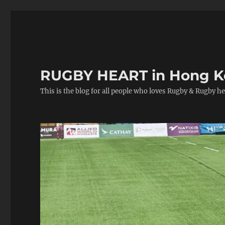
RUGBY HEART in Hong 
This is the blog for all people who loves Rugby & Rugby he