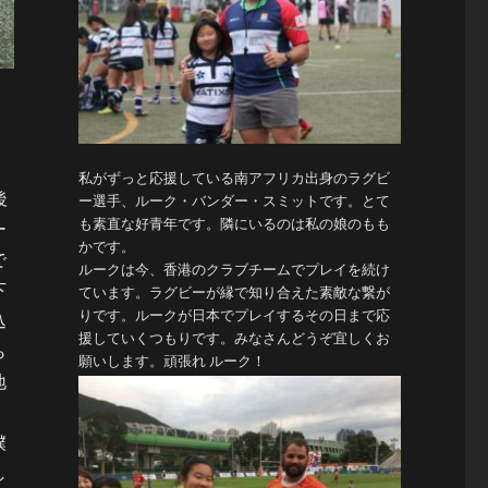
私がずっと応援している南アフリカ出身のラグビ
後
ー選手、ルーク・バンダー・スミットです。とて
も素直な好青年です。隣にいるのは私の娘のもも
ー
かです。
で
ルークは今、香港のクラブチームでプレイを続け
下
ています。ラグビーが縁で知り合えた素敵な繋が
りです。ルークが日本でプレイするその日まで応
込
援していくつもりです。みなさんどうぞ宜しくお
ら
願いします。頑張れ ルーク！
地
、
僕
し