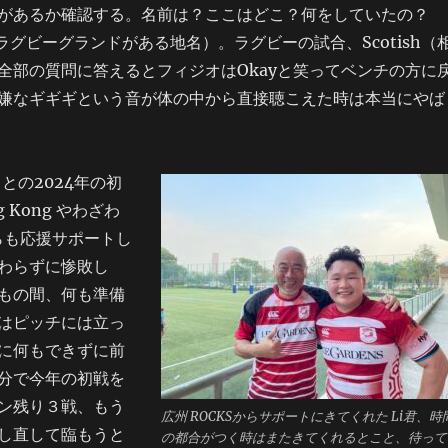
があるか確認する。名前は？ここはどこ？何をしていたの？
ay（ラグビーグランドがある地名）。ラグビーの試合、Scotish（
全部の質問に答えるとフィジオはOkayと笑ってベンチの方に
嫌なギギギという音が体の中から直接聴こえた時は本当にやば
ュとの2024年の初
g Kong やわざわ
からも応援サポートし
わらずに惨敗し
もの間、何も準備
はピッチには立っ
に何もできずに前
分で今年の初戦を
ン残り３戦、もう
広州 ROCKSからサポートにきてくれた Li君、時
し直して臨もうと
の都合がつく時はまたきてくれるとこと、待って