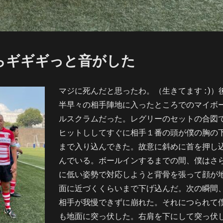
らギギギっと音がした
マジに死んだと思ったわ。（生きてます :)）
半早々の相手陣地に入ったところでのマイボ
ルスクラムだった。レグリーのセットの合図
ヒットししてすぐに相手１番の頭が僕の胸の
まで入り込んできた。故意に斜めに首を押し
んでいる。ボールインするまでの間、僕はさ
に低い姿勢で対応しようと背骨を張って顔が
面に近づくくらいまで下げ込んだ。次の瞬間
相手が我慢できずに崩れた。それにつられて
も地面に突っ伏した。右肩を下にして突っ伏