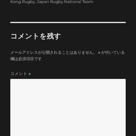
稿
稿
テ
Kong Rugby
,
Japan Rugby National Team
者
日:
ゴ
リ
ー
コメントを残す
メールアドレスが公開されることはありません。
※
が付いている
欄は必須項目です
コメント
※