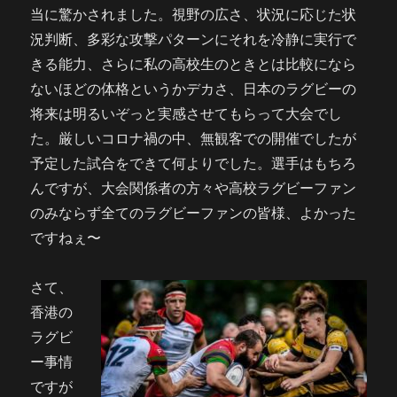
当に驚かされました。視野の広さ、状況に応じた状
況判断、多彩な攻撃パターンにそれを冷静に実行で
きる能力、さらに私の高校生のときとは比較になら
ないほどの体格というかデカさ、日本のラグビーの
将来は明るいぞっと実感させてもらって大会でし
た。厳しいコロナ禍の中、無観客での開催でしたが
予定した試合をできて何よりでした。選手はもちろ
んですが、大会関係者の方々や高校ラグビーファン
のみならず全てのラグビーファンの皆様、よかった
ですねぇ〜
さて、
香港の
ラグビ
ー事情
ですが