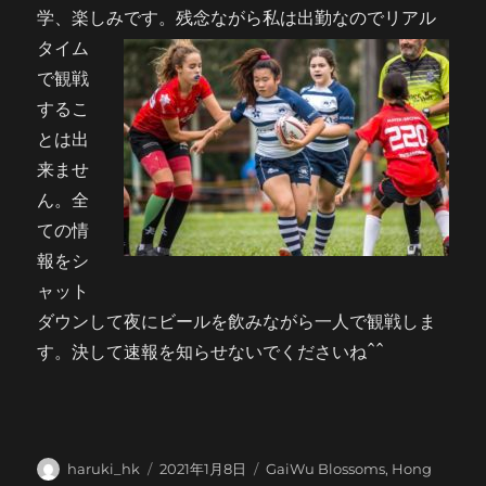
学、楽しみです。
残念ながら私は出勤なのでリアル
タイム
で観戦
するこ
とは出
来ませ
ん。全
ての情
報をシ
ャット
ダウンして夜にビールを飲みながら一人で観戦しま
す。決して速報を知らせないでくださいねˆˆ
投
投
カ
haruki_hk
2021年1月8日
GaiWu Blossoms
,
Hong