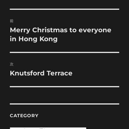
投
前
稿
Merry Christmas to everyone
前
の
in Hong Kong
ナ
投
ビ
稿:
ゲ
次
Knutsford Terrace
次
ー
の
シ
投
稿:
ョ
ン
CATEGORY