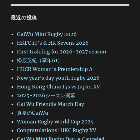
最近の投稿
GaiWu Mini Rugby 2026
HKFC 10’s & HK Sevens 2026
First training for 2026-2027 season
松原英紀（享年61）
HKCR Woman’s Premiership A
New year’s day youth rugby 2026
Hong Kong China 15s vs Japan XV
2025-2026シーズン開幕
Gai Wu Friendly Match Day
真夏のGaiWu
Woman Rugby World Cup 2025
Congratulations! HKC Rugby XV
Gai Wu Mini Rugby Day-5 Canceled