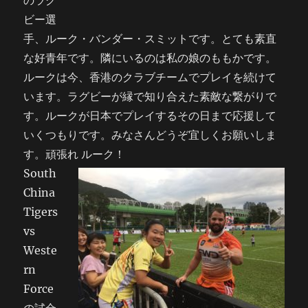
ビー選
手、ルーク・バンダー・スミットです。とても素直
な好青年です。隣にいるのは私の娘のももかです。
ルークは今、香港のクラブチームでプレイを続けて
います。ラグビーが縁で知り合えた素敵な繋がりで
す。ルークが日本でプレイするその日まで応援して
いくつもりです。みなさんどうぞ宜しくお願いしま
す。頑張れ ルーク！
South
China
Tigers
vs
Weste
rn
Force
の試合