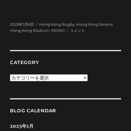
投
カ
2025年1月6日
Hong Kong Rugby
,
Hong Kong Sevens
,
稿
テ
你
Hong Kong Stadium
,
MOMO
コメント
日:
ゴ
好
リ
啓
ー
徳
体
育
CATEGORY
園
主
Category
場
館
に
BLOG CALENDAR
2025年1月