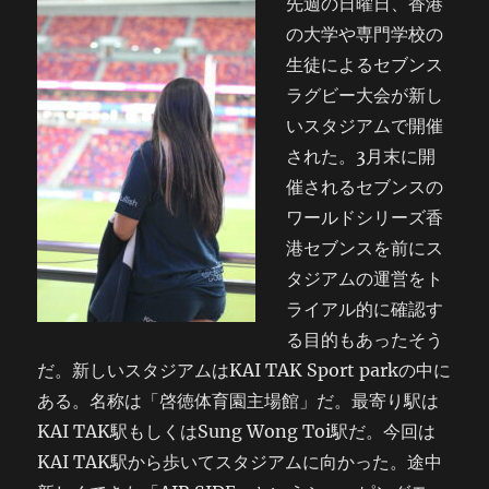
先週の日曜日、香港
の大学や専門学校の
生徒によるセブンス
ラグビー大会が新し
いスタジアムで開催
された。3月末に開
催されるセブンスの
ワールドシリーズ香
港セブンスを前にス
タジアムの運営をト
ライアル的に確認す
る目的もあったそう
だ。新しいスタジアムはKAI TAK Sport parkの中に
ある。名称は「啓徳体育園主場館」だ。最寄り駅は
KAI TAK駅もしくはSung Wong Toi駅だ。今回は
KAI TAK駅から歩いてスタジアムに向かった。途中