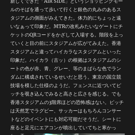
新しくできた「AIR SIDE」というショッピングモー
ルのそばを通って歩いて行くと銀色の丸みのあるス
タジアムの側面がみえてきた。体力的にちょっと遠
いなぁって印象だ。MTRの改札みたいなゲートにチ
ケットのQRコードをかざして入場する。階段を上っ
ていくと目の前にスタジアムが広がてみえた。香港
スタジアムと違ってハイカラなスタジアムといった
印象だ。ハイカラ（古ッ）の根拠はスタジアムのシ
ートの色が赤、青、グレー、等のまばらな色でラン
ダムに構成されているせいだと思う。東京の国立競
技場を模した仕様のようだ。フェンスに近づいてピ
ッチを覗き込んでみると高さと広さを感じる。でも
香港スタジアムの3階席ほどの恐怖感はない。ピッチ
は天然芝でラグビー、サッカーはもちろんコンサー
トなどのイベントにも対応可能だそうだ。シートに
座ると足元にエアコンが噴出していてちと寒かっ