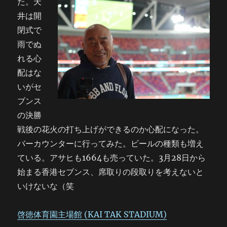
た。
天
井は開
閉式で
雨でぬ
れる心
配はな
いがセ
ブンス
の決勝
戦後の花火の打ち上げができるのか心配になった。
バーカウンターに行ってみた。ビールの種類も増え
ている。アサヒも1664も売っていた。3月28日から
始まる香港セブンス、席取りの段取りを考えないと
いけないな（笑
啓徳体育園主場館 (KAI TAK STADIUM)