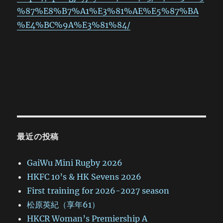
%87%E8%B7%A1%E3%81%AE%E5%87%BA
%E4%BC%9A%E3%81%84/
最近の投稿
GaiWu Mini Rugby 2026
HKFC 10’s & HK Sevens 2026
First training for 2026-2027 season
松原英紀（享年61）
HKCR Woman’s Premiership A