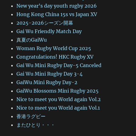
New year’s day youth rugby 2026
Hong Kong China 15s vs Japan XV
2025-2026シーズン開幕
Gai Wu Friendly Match Day
真夏のGaiWu
Woman Rugby World Cup 2025
Congratulations! HKC Rugby XV
Gai Wu Mini Rugby Day-5 Canceled
Gai Wu Mini Rugby Day 3-4
GaiWu Mini Rugby Day-2
GaiWu Blossoms Mini Rugby 2025
Nice to meet you World again Vol.2
Nice to meet you World again Vol.1
香港ラグビー
またひとり・・・