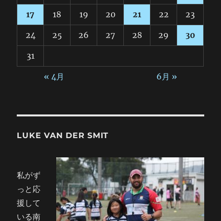
17
18
19
20
21
22
23
24
25
26
27
28
29
30
31
« 4月
6月 »
LUKE VAN DER SMIT
私がず
っと応
援して
いる南