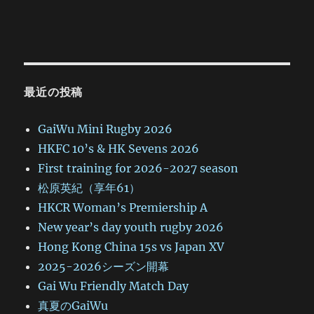
最近の投稿
GaiWu Mini Rugby 2026
HKFC 10’s & HK Sevens 2026
First training for 2026-2027 season
松原英紀（享年61）
HKCR Woman’s Premiership A
New year’s day youth rugby 2026
Hong Kong China 15s vs Japan XV
2025-2026シーズン開幕
Gai Wu Friendly Match Day
真夏のGaiWu