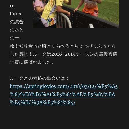
rn
Force
の試合
のあと
の一
枚！知り合った時とくらべるとちょっぴりふっくら
した感じ！ルークは2018-2019シーズンの最優秀選
手賞に選ばれました。
ルークとの奇跡の出会いは：
https://springjoyjoy.com/2018/03/12/%E5%A5
%87%E8%B7%A1%E3%81%AE%E5%87%BA
%E4%BC%9A%E3%81%84/