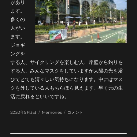
があり
ます。
多くの
人がい
ます。
ジョギ
ングを
する人、サイクリングを楽しむ人、岸壁から釣りを
する人、みんなマスクをしていますが太陽の光を浴
びてとても清々しい気持ちになります。中にはマス
クを外している人もちらほら見えます。早く元の生
活に戻れるといいですね。
投
カ
近
2020年5月3日
Memories
コメント
稿
テ
所
日:
ゴ
を
リ
散