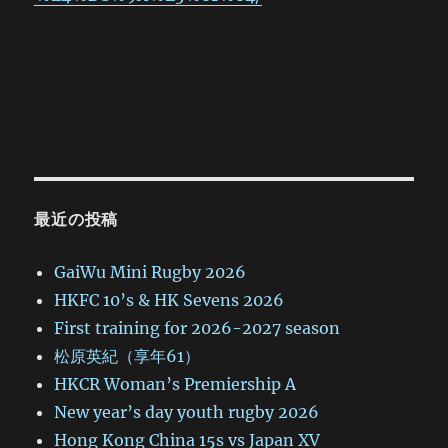
最近の投稿
GaiWu Mini Rugby 2026
HKFC 10’s & HK Sevens 2026
First training for 2026-2027 season
松原英紀（享年61）
HKCR Woman’s Premiership A
New year’s day youth rugby 2026
Hong Kong China 15s vs Japan XV