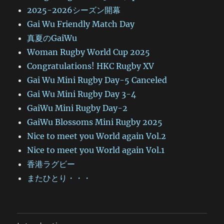
2025-2026シーズン開幕
Gai Wu Friendly Match Day
真夏のGaiWu
Woman Rugby World Cup 2025
Congratulations! HKC Rugby XV
Gai Wu Mini Rugby Day-5 Canceled
Gai Wu Mini Rugby Day 3-4
GaiWu Mini Rugby Day-2
GaiWu Blossoms Mini Rugby 2025
Nice to meet you World again Vol.2
Nice to meet you World again Vol.1
香港ラグビー
またひとり・・・