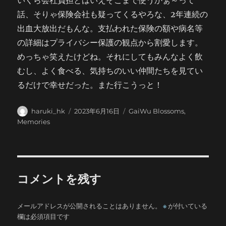
いくら会社負担とはいえそこまで使うかぁ～って
話、そりゃ保険会社も疑ってくるやろな、2年連続の
出血大放出だもんな。支払われた保険の額や病名等
の詳細はプライバシー保護の観点から割愛します。
めっちゃ笑えたけどね。それにしてもみんなよく飲
むし、よく食べる、気持ちのいい仲間たちを見てい
るだけで幸せだった。また行こうっと！
投
投
カ
haruki_hk
2023年6月16日
GaiWu Blossoms
,
稿
稿
テ
Memories
者
日:
ゴ
リ
ー
コメントを残す
メールアドレスが公開されることはありません。
※
が付いている
欄は必須項目です