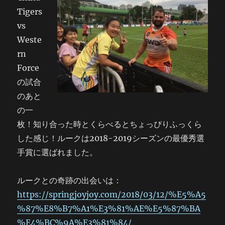
Tigers
vs
Weste
rn
Force
の試合
のあと
の一
枚！知り合った時とくらべるとちょっぴりふっくら
した感じ！ルークは2018-2019シーズンの最優秀選
手賞に選ばれました。
ルークとの奇跡の出会いは：
https://springjoyjoy.com/2018/03/12/%E5%A5
%87%E8%B7%A1%E3%81%AE%E5%87%BA
%E4%BC%9A%E3%81%84/