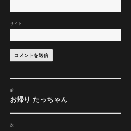
サイト
投
前
稿
お帰り たっちゃん
前
の
ナ
投
ビ
稿:
次