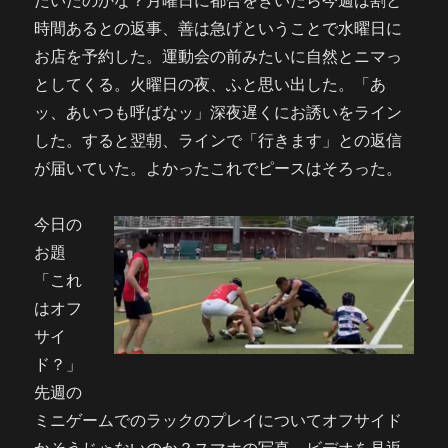
たいたのかな？月曜日に都合をきいたら今週は割と
時間あるとの返事、善は急げということで水曜日に
お店を予約した。運動会の前みたいに自然とニマっ
としてくる。火曜日の夜、ふと思い出した。「あ
ッ、あいつも呼ばなッ」深夜遅くにお誘いをライン
した。すると翌朝、ラインで「行きます」との返信
が届いていた。よかったこれでピースはそろった。
今日の
お題
「これ
はオフ
サイ
ド？」
先週の
ミニゲームでのラックのプレイについてオフサイド