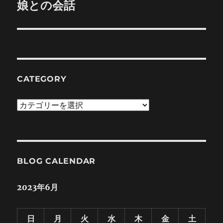
ゲ
娘との会話
次
の
ー
投
シ
稿:
ョ
CATEGORY
ン
Category
BLOG CALENDAR
2023年6月
日
月
火
水
木
金
土