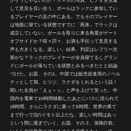
かそうじゃないのか？スマホの写真、ビデオを見返
して意見を言い合う。ボールはラックに参加してい
るプレイヤーの足の中にある。でもそのプレイヤー
は地面に寝ている状態ですでに「死体」でラックは
成立していない。ボールを取りに来る角度がゲート
オフサイドか？喧々諤々、お酒も手伝って意見する
声も大きくなる。楽しい。結果、判定はレフリー次
第かな？ラックのプレイヤーが全員寝てるしグラン
ドにボールが落ちている状態とみるべきだとと結論
づけた。お題、その2、中国では販売促進用のノベル
ティとして鶏、ヒツジ、ラクダをくれるという話！
聞いた全員が「えぇ～ッ」と声を上げて笑った。中
国内を電車で20時間移動したあとにバスに揺られて
18時間、さらにラクダに乗って6時間、世界の果て
まで行ってQのイモト以上だな。楽しい時間はあっ
という間に過ぎていく。お題、その３、保険詐欺、