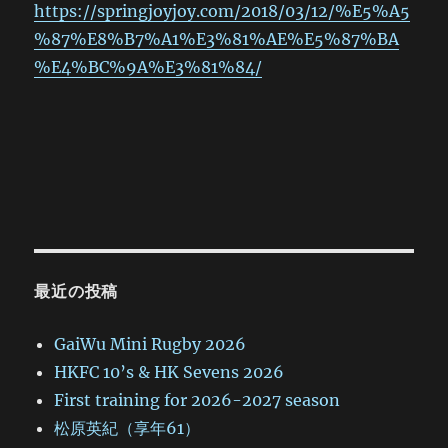
https://springjoyjoy.com/2018/03/12/%E5%A5
%87%E8%B7%A1%E3%81%AE%E5%87%BA
%E4%BC%9A%E3%81%84/
最近の投稿
GaiWu Mini Rugby 2026
HKFC 10’s & HK Sevens 2026
First training for 2026-2027 season
松原英紀（享年61）