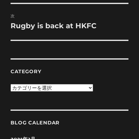
投
ビ
稿:
次
ゲ
Rugby is back at HKFC
次
の
ー
投
シ
稿:
ョ
CATEGORY
ン
Category
BLOG CALENDAR
2021年3月